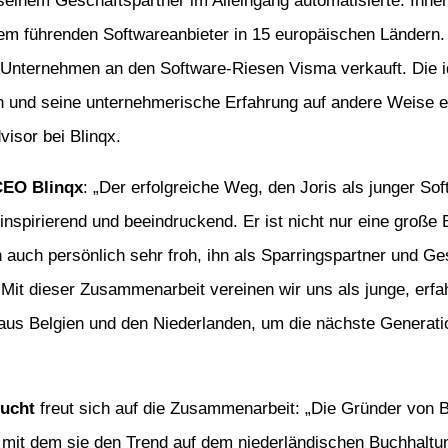
 seinem Geschäftspartner im Alleingang automatisierte. Inne
nem führenden Softwareanbieter in 15 europäischen Ländern
nternehmen an den Software-Riesen Visma verkauft. Die id
n und seine unternehmerische Erfahrung auf andere Weise e
isor bei Blinqx.
CEO Blinqx
: „Der erfolgreiche Weg, den Joris als junger S
 inspirierend und beeindruckend. Er ist nicht nur eine große 
n auch persönlich sehr froh, ihn als Sparringspartner und Ge
 Mit dieser Zusammenarbeit vereinen wir uns als junge, erfa
us Belgien und den Niederlanden, um die nächste Generati
“
Gucht
freut sich auf die Zusammenarbeit: „Die Gründer von B
 mit dem sie den Trend auf dem niederländischen Buchhaltu