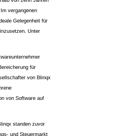
rhalb von zehn Jahren
. Im vergangenen
eale Gelegenheit für
inzusetzen. Unter
oftwareunternehmer
Bereicherung für
sellschafter von Blinqx
hrene
on von Software auf
linqx standen zuvor
ngs- und Steuermarkt