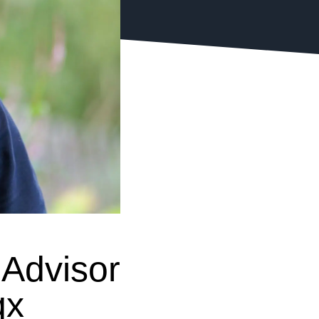
 Advisor
qx